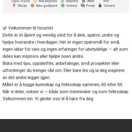
Topic Icons:
Not Replied
Replied
Aktiv
Hot
Sticky
Ikke godkjent
Solved
Privat
Closed
🌿 Velkommen til forumet
Dette er et åpent og vennlig sted for å dele, spørre, undre og
hjelpe hverandre i hverdagen. Her er ingen spørsmål for små,
Svein Ove Omland
ingen idéer for rare og ingen erfaringer for ubetydelige — alt som
ONYX Hybrid Slipp-lett
deles kan inspirere eller hjelpe noen andre.
Grytesett – 5 deler
Bidra med tips, oppskrifter, anbefalinger, små prosjekter eller
Et lite løft til hele
utfordringer du trenger råd om. Eller bare les og la deg inspirere
kjøkkenetMed ONYX Hybrid...
av det andre legger igjen.
Målet er å bygge kunnskap og fellesskap sammen, litt etter litt.
Svein Ove Omland
Når vi deler, vokser vi — både som mennesker og som fellesskap.
Meteo‑Pi Ethernet
Velkommen inn. Vi gleder oss til å høre fra deg.
✍️Meteo‑Pi Ethernet er en
kraftig og moderne
datalogger...
Svein Ove Omland