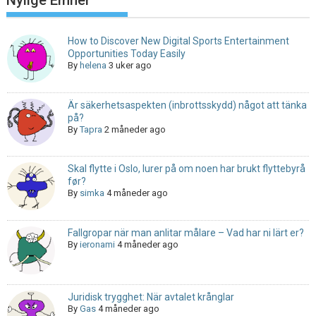
Nylige Emner
How to Discover New Digital Sports Entertainment
Opportunities Today Easily
By
helena
3 uker ago
Är säkerhetsaspekten (inbrottsskydd) något att tänka
på?
By
Tapra
2 måneder ago
Skal flytte i Oslo, lurer på om noen har brukt flyttebyrå
før?
By
simka
4 måneder ago
Fallgropar när man anlitar målare – Vad har ni lärt er?
By
ieronami
4 måneder ago
Juridisk trygghet: När avtalet krånglar
By
Gas
4 måneder ago