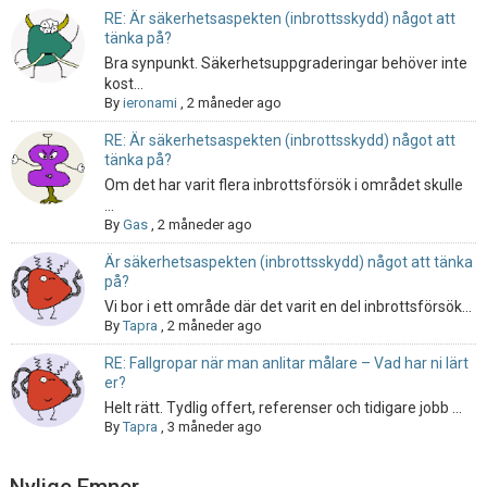
RE: Är säkerhetsaspekten (inbrottsskydd) något att
tänka på?
Bra synpunkt. Säkerhetsuppgraderingar behöver inte
kost...
By
ieronami
,
2 måneder ago
RE: Är säkerhetsaspekten (inbrottsskydd) något att
tänka på?
Om det har varit flera inbrottsförsök i området skulle
...
By
Gas
,
2 måneder ago
Är säkerhetsaspekten (inbrottsskydd) något att tänka
på?
Vi bor i ett område där det varit en del inbrottsförsök...
By
Tapra
,
2 måneder ago
RE: Fallgropar när man anlitar målare – Vad har ni lärt
er?
Helt rätt. Tydlig offert, referenser och tidigare jobb ...
By
Tapra
,
3 måneder ago