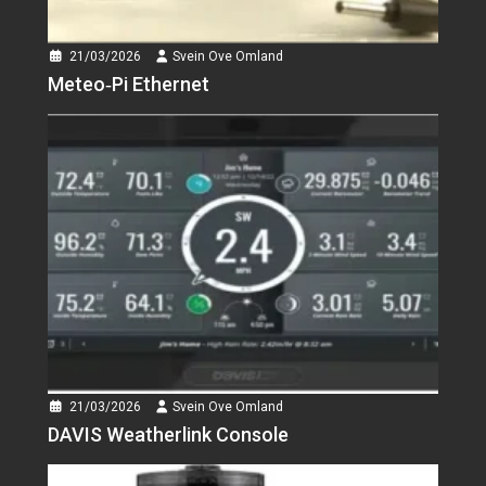
datalogger...
21/03/2026
Svein Ove Omland
Svein Ove Omland
Meteo‑Pi Ethernet
DAVIS Weatherlink
Console
🌦️ DAVIS WeatherLink Console
– Den mest avanserte...
Svein Ove Omland
Melitta AromaFresh
Therm Pro
Det var på tide med en ny
kaffetrakter,...
Svein Ove Omland
ONYX Cookware
21/03/2026
Svein Ove Omland
Jeg så mange gode
DAVIS Weatherlink Console
anmeldelser av ONYX™
Hybrid...