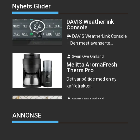
DAVIS Weatherlink
Nyhets Glider
Console
🌦️ DAVIS WeatherLink Console
– Den mest avanserte...
Svein Ove Omland
Melitta AromaFresh
Therm Pro
Det var på tide med en ny
kaffetrakter,...
Svein Ove Omland
ONYX Cookware
Jeg så mange gode
anmeldelser av ONYX™
Hybrid...
ANNONSE
Svein Ove Omland
Ertesuppe med