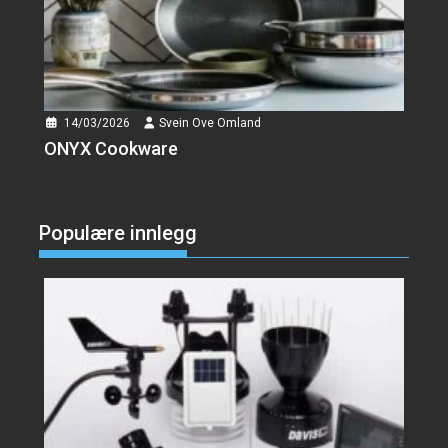
Svein Ove Omland
Gammeldags
Kjøttsuppe
En skål med gammeldags
kjøttsuppe er som et...
14/03/2026
Svein Ove Omland
ONYX Cookware
Svein Ove Omland
Yale Doorman Classic
🔐Yale Doorman Classic er en
Populære innlegg
smart dørlås som...