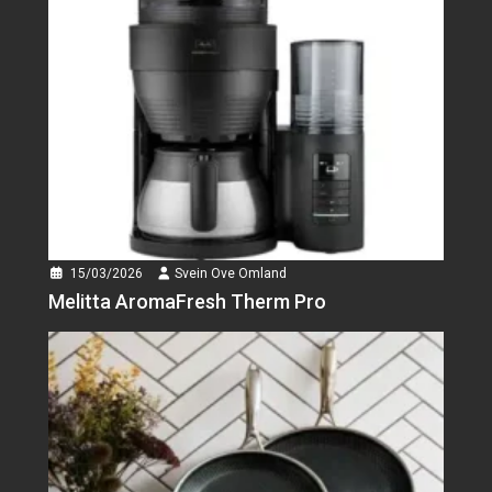
Svein Ove Omland
Ertesuppe med
svineknoke
Suppen trenger litt
planlegging, men den krever
ikke...
Svein Ove Omland
Northman Barbell™
Hjemmetrening Sett
15/03/2026
Svein Ove Omland
Treningssenter er ikke noe alle
Melitta AromaFresh Therm Pro
ønsker å gå...
Svein Ove Omland
Ecowitt HP2564
Wittboy Pro 7
WS90 er Ecowitts mest
avanserte utendørssensor, og
den...