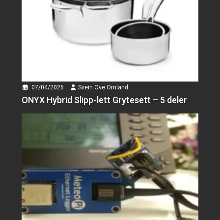
Kjøttsuppe
En skål med gammeldags
kjøttsuppe er som et...
Svein Ove Omland
Yale Doorman Classic
🔐Yale Doorman Classic er en
smart dørlås som...
07/04/2026
Svein Ove Omland
ONYX Hybrid Slipp-lett Grytesett – 5 deler
Svein Ove Omland
ONYX Hybrid Slipp-lett
Grytesett – 5 deler
Et lite løft til hele
kjøkkenetMed ONYX Hybrid...
Svein Ove Omland
Meteo‑Pi Ethernet
✍️Meteo‑Pi Ethernet er en
kraftig og moderne