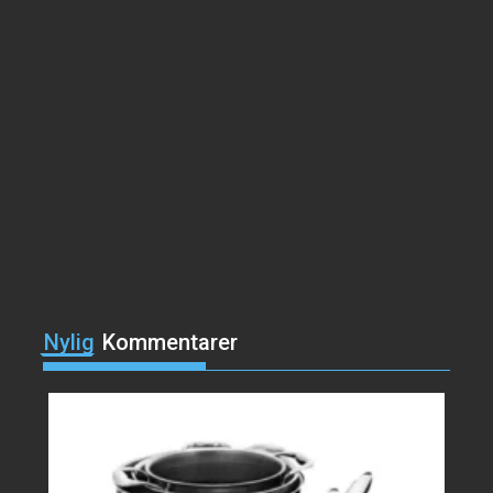
svineknoke
Suppen trenger litt
planlegging, men den krever
ikke...
Svein Ove Omland
Northman Barbell™
Hjemmetrening Sett
Treningssenter er ikke noe alle
ønsker å gå...
Svein Ove Omland
Ecowitt HP2564
Wittboy Pro 7
Nylig
Kommentarer
WS90 er Ecowitts mest
avanserte utendørssensor, og
den...
Svein Ove Omland
Gammeldags