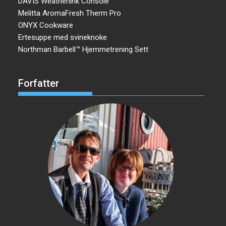
DAVIS Weatherlink Console
Melitta AromaFresh Therm Pro
ONYX Cookware
Ertesuppe med svineknoke
Northman Barbell™ Hjemmetrening Sett
Forfatter